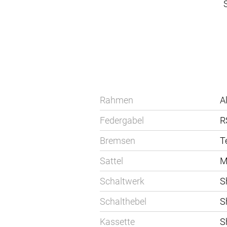
Rahmen
A
Federgabel
R
Bremsen
T
Sattel
M
Schaltwerk
S
Schalthebel
S
Kassette
S