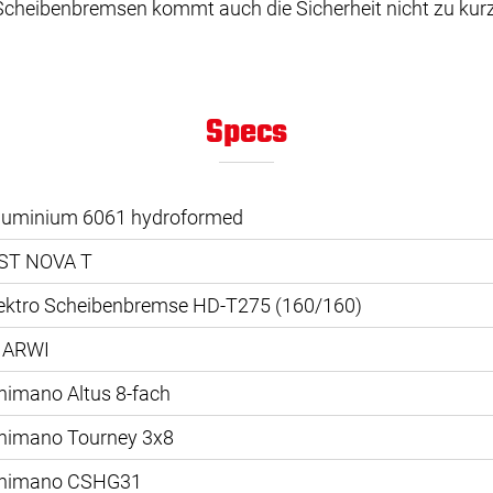
Scheibenbremsen kommt auch die Sicherheit nicht zu kurz
Specs
luminium 6061 hydroformed
ST NOVA T
ektro Scheibenbremse HD-T275 (160/160)
ARWI
himano Altus 8-fach
himano Tourney 3x8
himano CSHG31