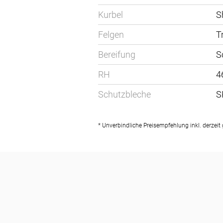
Kurbel
S
Felgen
T
Bereifung
S
RH
4
Schutzbleche
S
* Unverbindliche Preisempfehlung inkl. derzei