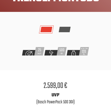
500
25
120
2.599,00 €
UVP
*
(Bosch PowerPack 500 36V)