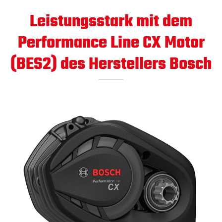
Leistungsstark mit dem
Performance Line CX Motor
(BES2) des Herstellers Bosch