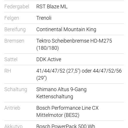
Federgabel
RST Blaze ML
Felgen
Trenoli
Bereifung
Continental Mountain King
Bremsen
Tektro Scheibenbremse HD-M275
(180/180)
Sattel
DDK Active
RH
41/44/47/52 (27,5") oder 44/47/52/56
(29")
Schaltung
Shimano Altus 9-Gang
Kettenschaltung
Antrieb
Bosch Performance Line CX
Mittelmotor (BES2)
Akkutyp
Bosch PowerPack 500 Wh