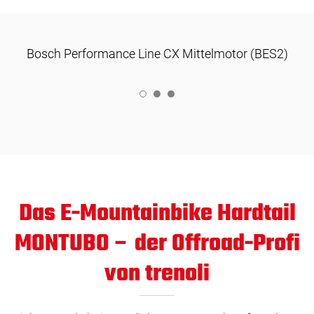
Bosch Performance Line CX Mittelmotor (BES2)
1
2
3
Das E-Mountainbike Hardtail
MONTUBO – der Offroad-Profi
von trenoli