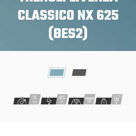
CLASSICO NX 625
(BES2)
625
25
130