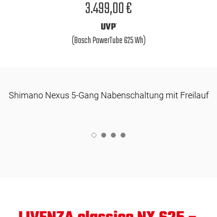
3.499,00 €
UVP
*
(Bosch PowerTube 625 Wh)
Shimano Nexus 5-Gang Nabenschaltung mit Freilauf
1
2
3
4