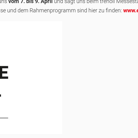
uns
vom 7. bis 9. April
und sagt uns beim trenoli Messest
esse und dem Rahmenprogramm sind hier zu finden:
www.e