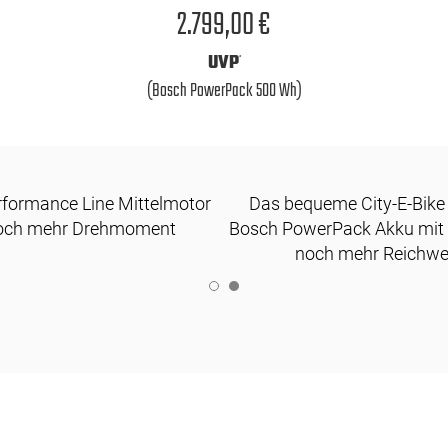
2.799,00 €
UVP
*
(Bosch PowerPack 500 Wh)
formance Line Mittelmotor
Das bequeme City-E-Bike
noch mehr Drehmoment
Bosch PowerPack Akku mit 
noch mehr Reichwe
1
2