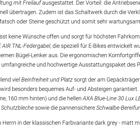
ung mit Freilauf
ausgestattet. Der Vorteil: die Antriebse
ell übertragen. Zudem ist das Schaltwerk durch die Verkl
atsch oder Steine geschützt und somit sehr wartungsar
ässt keine Wünsche offen und sorgt für höchsten Fahrko
 AIR TNL-Federgabel
, die speziell für E-Bikes entwickelt w
men Bügel-Lenker aus. Die ergonomischen Komfortgriff
 umfangreiche und hochwertige Ausstattungspaket des P
allend
viel Beinfreiheit und Platz
sorgt der am Gepäckträger
wird besonders bequemes Auf- und Absteigen garantiert. F
e, 160 mm hinten) und die hellen
AXA Blue-Line 30 Lux L
 Schutzbleche
sowie die pannensichere
Schwalbe-Bereifu
Herrn in der klassischen Farbvariante dark grey - matt mi